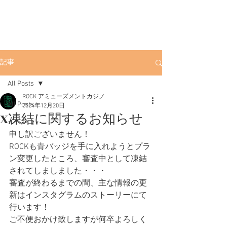
ROCK
渋谷ポーカー
渋
谷店
渋谷駅徒歩3分。初心者にも優しい
アミューズメントカジノです。
記事
All Posts
ROCK アミューズメントカジノ
All Posts
2024年12月20日
X凍結に関するお知らせ
イベント
申し訳ございません！
ROCKも青バッジを手に入れようとプラ
ン変更したところ、審査中として凍結
されてしましました・・・
審査が終わるまでの間、主な情報の更
新はインスタグラムのストーリーにて
行います！
ご不便おかけ致しますが何卒よろしく