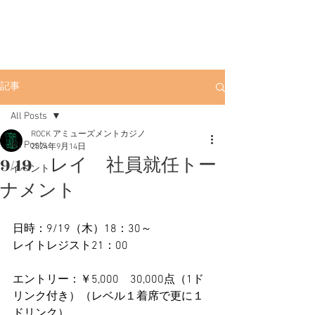
ROCK
渋谷ポーカー
渋
谷店
渋谷駅徒歩3分。初心者にも優しい
アミューズメントカジノです。
記事
All Posts
ROCK アミューズメントカジノ
All Posts
2024年9月14日
9/19 レイ 社員就任トー
イベント
ナメント
日時：9/19（木）18：30～
レイトレジスト21：00
エントリー：￥5,000　30,000点（1ド
リンク付き）（レベル１着席で更に１
ドリンク）