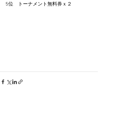
5位　トーナメント無料券ｘ２
すべて表示
最新記事