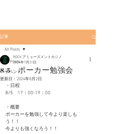
ROCK
渋谷ポーカー
渋
谷店
渋谷駅徒歩3分。初心者にも優しい
アミューズメントカジノです。
記事
All Posts
ROCK アミューズメントカジノ
All Posts
2024年7月31日
8/5 ポーカー勉強会
イベント
更新日：
2024年8月2日
・日程
8/5
　17：00-19：00
・概要
ポーカーを勉強して今より楽しも
う！！
今よりも強くなろう！！