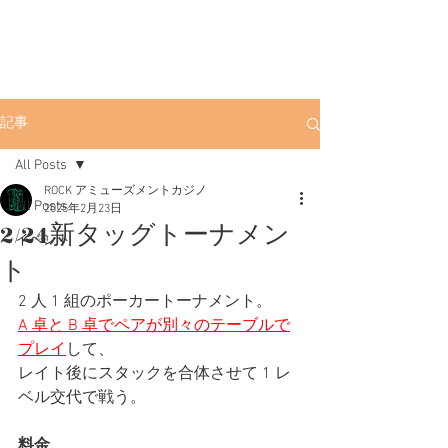
ROCK
渋谷ポーカー
渋
谷店
渋谷駅徒歩3分。初心者にも優しい
アミューズメントカジノです。
記事
All Posts
ROCK アミューズメントカジノ
All Posts
2025年2月23日
2/24新タッグトーナメン
イベント
ト
2 人 1 組のポーカートーナメント。
A 卓と B 卓でペアが別々のテーブルで
プレイ
して、
レイト後にスタックを合体させて 1 レ
ベル交代で戦う。
料金