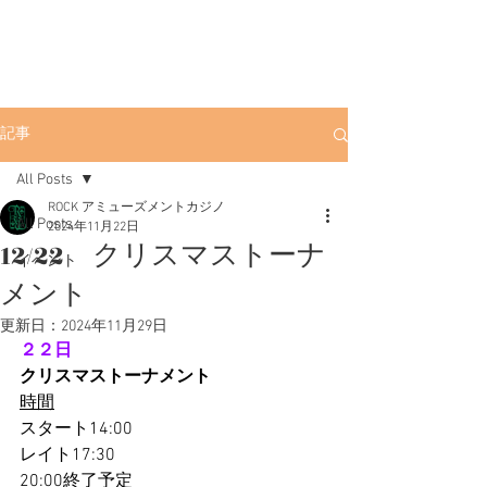
ROCK
渋谷ポーカー
渋
谷店
渋谷駅徒歩3分。初心者にも優しい
アミューズメントカジノです。
記事
All Posts
ROCK アミューズメントカジノ
All Posts
2024年11月22日
12/22 クリスマストーナ
イベント
メント
更新日：
2024年11月29日
２２日
クリスマストーナメント
時間
スタート14:00
レイト17:30
20:00終了予定