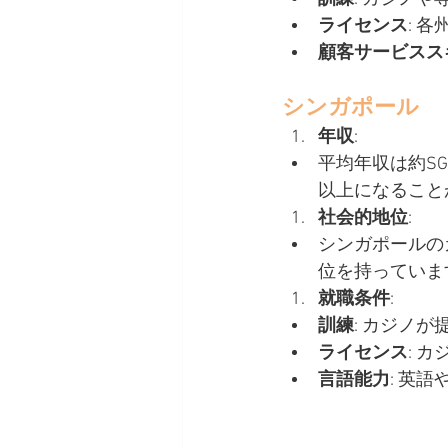
ライセンス
: 
顧客サービスス
シンガポール
年収
:
平均年収は約SGD
以上になること
社会的地位
:
シンガポールの
位を持っていま
就職条件
:
訓練
: カジノ
ライセンス
: 
言語能力
: 英