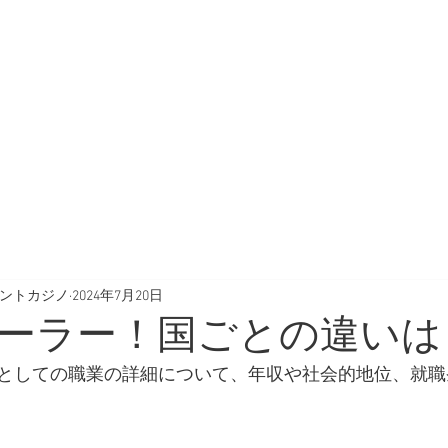
渋谷駅徒歩3分。初心者に
スケジュール
よくある質問
E
SCHEDULE
FAQ
メントカジノ
2024年7月20日
ーラー！国ごとの違いは
としての職業の詳細について、年収や社会的地位、就職