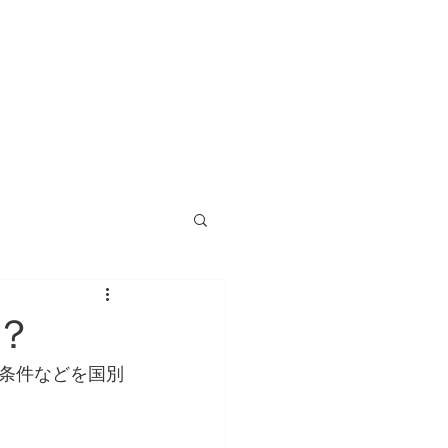
も優しいアミューズメントカジノです。
トピックス
アクセス
お問い合わせ
TOPICS
ACCESS
CONTACT
？
条件などを国別