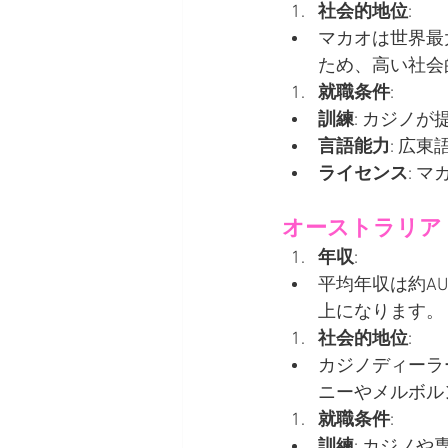
社会的地位
:
マカオは世界最
ため、高い社会
就職条件
:
訓練
: カジノ
言語能力
: 広
ライセンス
: 
オーストラリア
年収
:
平均年収は約AUD
上になります。
社会的地位
:
カジノディーラ
ニーやメルボル
就職条件
:
訓練
: カジノ