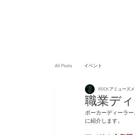
ROCK
渋谷ポーカー
渋
谷店
トップ
システム
ゲーム
TOP
SYSTEM
GAM
All Posts
イベント
ROCK アミューズ
職業ディ
ポーカーディーラー
に紹介します。