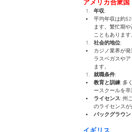
アメリカ合衆国
年収
:
平均年収は約$20
ます。繁忙期や高
こともあります
社会的地位
:
カジノ業界が発
ラスベガスやア
ます。
就職条件
:
教育と訓練
: 
ースクールを卒
ライセンス
: 
のライセンスが
バックグラウン
イギリス