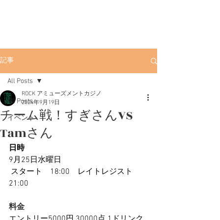
ROCK
渋谷ポーカー
渋
谷店
渋谷駅徒歩3分。初心者にも優しい
アミューズメントカジノです。
記事
All Posts
ROCK アミューズメントカジノ
All Posts
2024年9月19日
チーム戦！すぎさんVS
イベント
Tamさん
日時
9月25日水曜日
 スタート　18:00　レイトレジスト　
21:00
料金
エントリー5000円 30000点 1ドリンク