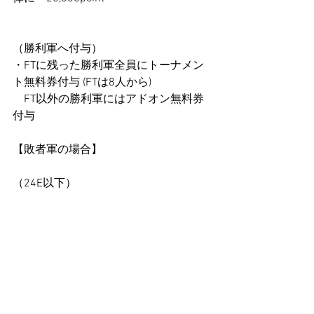
（勝利軍へ付与） 
・FTに残った勝利軍全員にトーナメン
ト無料券付与 (FTは8人から)
　FT以外の勝利軍にはアドオン無料券
付与
【敗者軍の場合】 
（24E以下） 
・1～4位に残っていた敗者軍の方へ一
律に　6,000point
（25E以上） 
・1～4位に残っていた敗者軍の方へ一
律に　8,000point