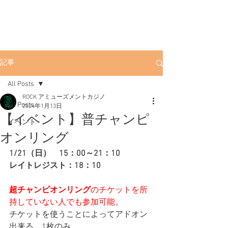
ROCK
渋谷ポーカー
渋
谷店
渋谷駅徒歩3分。初心者にも優しい
アミューズメントカジノです。
記事
All Posts
ROCK アミューズメントカジノ
All Posts
2024年1月13日
【イベント】普チャンピ
イベント
オンリング
1/21（日）　15：00～21：10
レイトレジスト：18：10
超チャンピオンリング
のチケットを所
持していない人でも参加可能
。
チケットを使うことによってアドオン
出来る、1枚のみ。