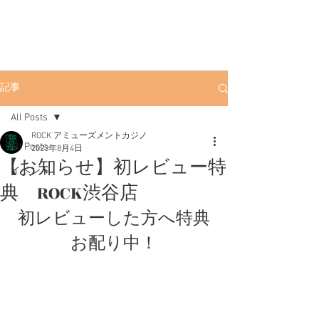
ROCK
渋谷ポーカー
渋
谷店
渋谷駅徒歩3分。初心者にも優しい
アミューズメントカジノです。
記事
All Posts
ROCK アミューズメントカジノ
All Posts
2023年8月4日
【お知らせ】初レビュー特
イベント
典 ROCK渋谷店
初レビューした方へ特典
お配り中！