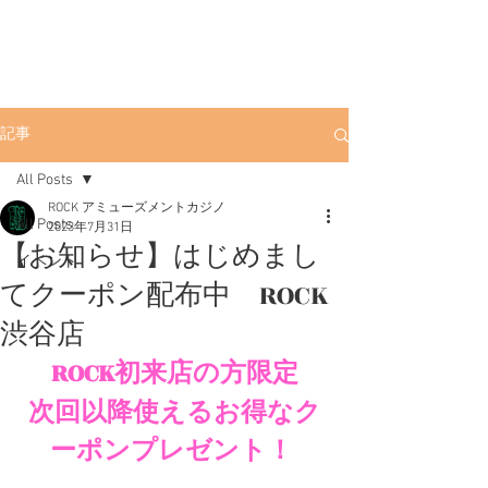
ROCK
渋谷ポーカー
渋
谷店
渋谷駅徒歩3分。初心者にも優しい
アミューズメントカジノです。
記事
All Posts
ROCK アミューズメントカジノ
All Posts
2023年7月31日
【お知らせ】はじめまし
イベント
てクーポン配布中 ROCK
渋谷店
ROCK初来店の方限定
次回以降使えるお得なク
ーポンプレゼント！ 